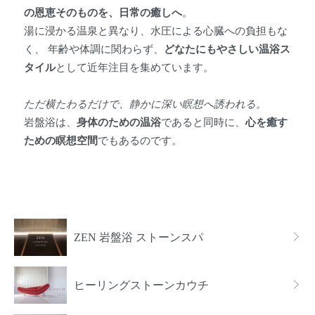
の恩恵そのものを、日常の癒しへ
。
湯に浸かる温泉と異なり、水圧による心臓への負担もな
く、 年齢や体調に関わらず、
どなたにもやさしい温浴ス
タイル
として近年注目を集めています。
ただ横たわるだけで、静かに深い瞑想へ誘われる。
岩盤浴は、
身体のための温浴
であると同時に、
心を癒す
ための瞑想空間
でもあるのです。
カテゴリー一覧
ZEN 岩盤浴 ストーンスパ
ヒーリングストーンカウチ