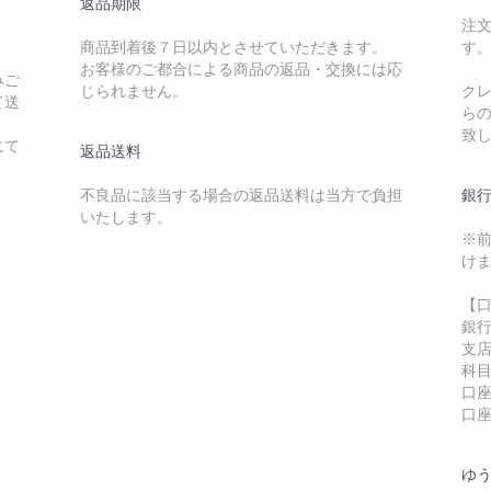
返品期限
注文
商品到着後７日以内とさせていただきます。
す
お客様のご都合による商品の返品・交換には応
みご
じられません。
ク
て送
らの
致
にて
返品送料
不良品に該当する場合の返品送料は当方で負担
銀
いたします。
※
け
【
銀
支
科
口座
口
ゆ