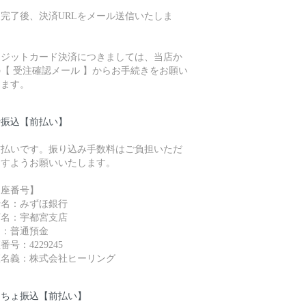
完了後、決済URLをメール送信いたしま
。
レジットカード決済につきましては、当店か
【 受注確認メール 】からお手続きをお願い
します。
行振込【前払い】
前払いです。振り込み手数料はご負担いただ
ますようお願いいたします。
口座番号】
行名：みずほ銀行
店名：宇都宮支店
目：普通預金
番号：4229245
座名義：株式会社ヒーリング
うちょ振込【前払い】