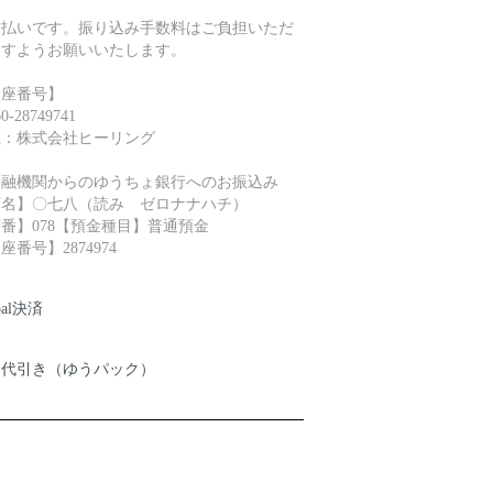
前払いです。振り込み手数料はご負担いただ
ますようお願いいたします。
口座番号】
60-28749741
義：株式会社ヒーリング
金融機関からのゆうちょ銀行へのお振込み
店名】〇七八（読み ゼロナナハチ）
番】078【預金種目】普通預金
座番号】2874974
pal決済
品代引き（ゆうパック）