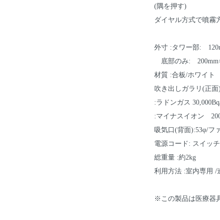
(隅を押す)
ダイヤル方式で噴霧
外寸 :タワー部: 120m
底部のみ: 200mm×2
材質 :合板/ホワイト
吹き出しガラリ(正面):
:ラドンガス 30,000B
:マイナスイオン 200,0
吸気口(背面):53φ/ファ
電源コード: スイッチ付
総重量 :約2kg
利用方法 :室内専用 
※この製品は医療器