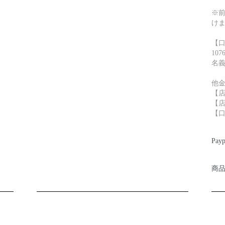
※
け
【
107
名
他
【
【店
【口
Pay
商