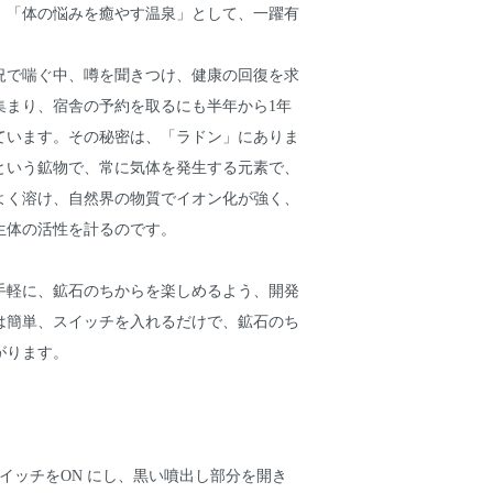
、「体の悩みを癒やす温泉」として、一躍有
。
況で喘ぐ中、噂を聞きつけ、健康の回復を求
集まり、宿舎の予約を取るにも半年から1年
ています。その秘密は、「ラドン」にありま
という鉱物で、常に気体を発生する元素で、
よく溶け、自然界の物質でイオン化が強く、
生体の活性を計るのです。
手軽に、鉱石のちからを楽しめるよう、開発
は簡単、スイッチを入れるだけで、鉱石のち
がります。
イッチをON にし、黒い噴出し部分を開き