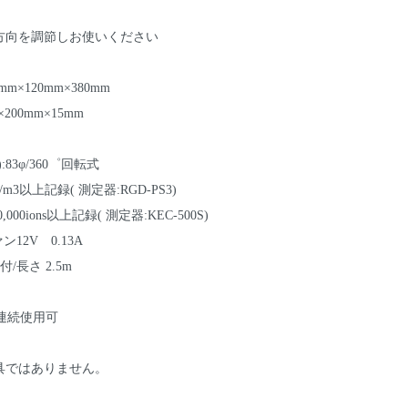
方向を調節しお使いください
m×120mm×380mm
00mm×15mm
83φ/360゜回転式
q/m3以上記録( 測定器:RGD-PS3)
00ions以上記録( 測定器:KEC-500S)
ン12V 0.13A
/長さ 2.5m
/連続使用可
具ではありません。