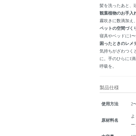
髪を洗ったあと、
観葉植物のお手入
霧吹きに数滴加え
ペットの空間づく
寝具やベッドに1〜
困ったときのレメ
気持ちがざわつく
に。手のひらに1
呼吸を。
製品仕様
使用方法
2
よ
原材料名
ー