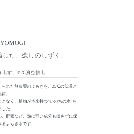
 YOMOGI
縮した、癒しのしずく。
き出す、35℃真空抽出
てられた無農薬のよもぎを、35℃の低温と
蒸留。
ことなく、植物が本来持つ“いのちの水”を
ました。
ル、酵素など、熱に弱い成分も壊さずに保
れるよもぎ水です。