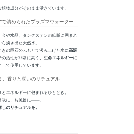
な植物成分がそのまま活きています。
水”で清められたプラズマウォーター
、金や水晶、タングステンの鉱脈に囲まれ
から湧き出た天然水。
向きの巨石のふもとで汲み上げた水に
高調
子の活性が非常に高く、
生命エネルギーに
として使用しています。
う、香りと潤いのリチュアル
りとエネルギーに包まれるひととき。
呼吸に、お風呂に――。
癒しのリチュアルを。