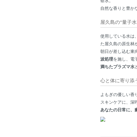
命水。
自然な香りと豊か
屋久島の“量子
使用している水は
た屋久島の原生林
朝日が差し込む東
波処理
を施し、電
満ちたプラズマ水
心と体に寄り添
よもぎの優しい香
スキンケアに、深
あなたの日常に、