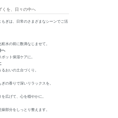
しずくを、日々の中へ
よもぎは、日常のさまざまなシーンでご活
化粧水の前に数滴なじませて。
分へ
スポット保湿ケアに。
に
うるおいの土台づくり。
もぎの香りで深いリラックスを。
りを広げて、心を穏やかに。
乾燥部分をしっとり整えます。