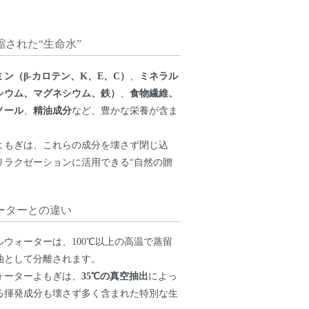
された“生命水”
ミン（β-カロテン、K、E、C）
、
ミネラル
シウム、マグネシウム、鉄）
、
食物繊維、
ノール
、
精油成分
など、豊かな栄養が含ま
よもぎは、これらの成分を壊さず閉じ込
リラクゼーションに活用できる“自然の贈
ーターとの違い
ウォーターは、100℃以上の高温で蒸留
油として分離されます。
ォーターよもぎは、
35℃の真空抽出
によっ
る揮発成分も壊さず多く含まれた特別な生