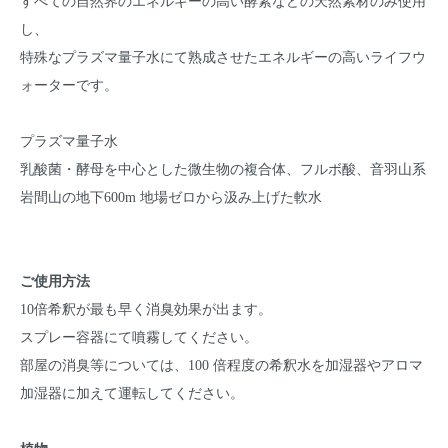
すべての自然界のエネルギーの高い酵素などの天然素材のみ使用
し、
特殊なプラズマ量子水にて熟成させたエネルギーの高いライフウ
ォーターです。
プラズマ量子水
乳酸菌・酵母を中心とした微生物の複合体、フルボ酸、音羽山系
岩間山の地下600m 地場ゼロから汲み上げた軟水
ご使用方法
10倍希釈が最も早く消臭効果が出ます。
スプレー容器にて噴霧してください。
部屋の消臭等については、100 倍程度の希釈水を加湿器やアロマ
加湿器に加えて運転してください。