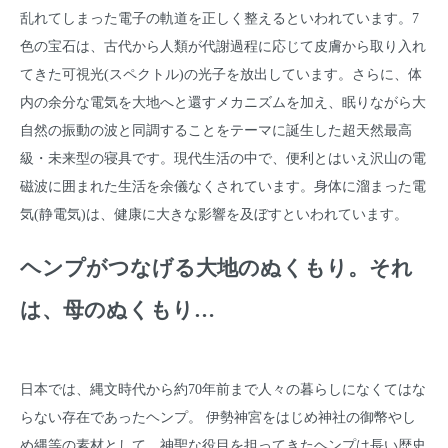
乱れてしまった電子の軌道を正しく整えるといわれています。7
色の宝石は、古代から人類が代謝過程に応じて皮膚から取り入れ
てきた可視光(スペクトル)の光子を放出しています。さらに、体
内の余分な電気を大地へと還すメカニズムを加え、眠りながら大
自然の振動の波と同調することをテーマに誕生した超天然最高
級・未来型の寝具です。現代生活の中で、便利とはいえ沢山の電
磁波に囲まれた生活を余儀なくされています。身体に溜まった電
気(静電気)は、健康に大きな影響を及ぼすといわれています。
ヘンプがつなげる大地のぬくもり。それ
は、母のぬくもり…
日本では、縄文時代から約70年前まで人々の暮らしになくてはな
らない存在であったヘンプ。 伊勢神宮をはじめ神社の御幣やし
め縄等の素材として、神聖な役目を担ってきたヘンプは長い歴史