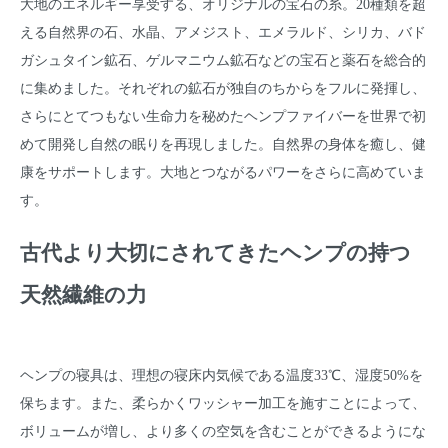
大地のエネルギー享受する、オリジナルの宝石の糸。20種類を超
える自然界の石、水晶、アメジスト、エメラルド、シリカ、バド
ガシュタイン鉱石、ゲルマニウム鉱石などの宝石と薬石を総合的
に集めました。それぞれの鉱石が独自のちからをフルに発揮し、
さらにとてつもない生命力を秘めたヘンプファイバーを世界で初
めて開発し自然の眠りを再現しました。自然界の身体を癒し、健
康をサポートします。大地とつながるパワーをさらに高めていま
す。
古代より大切にされてきたヘンプの持つ
天然繊維の力
ヘンプの寝具は、理想の寝床内気候である温度33℃、湿度50%を
保ちます。また、柔らかくワッシャー加工を施すことによって、
ボリュームが増し、より多くの空気を含むことができるようにな