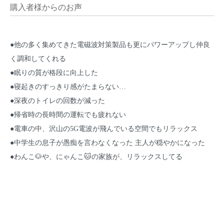
購入者様からのお声
●他の多く集めてきた電磁波対策製品も更にパワーアップし仲良
く調和してくれる
●眠りの質が格段に向上した
●寝起きのすっきり感がたまらない…
●深夜のトイレの回数が減った
●帰省時の長時間の運転でも疲れない
●電車の中、沢山の5G電波が飛んでいる空間でもリラックス
●中学生の息子が愚痴を言わなくなった 主人が穏やかになった
●わんこ🐶や、にゃんこ🐱の家族が、リラックスしてる