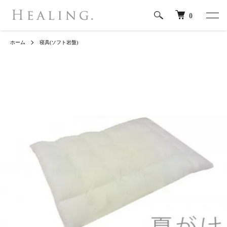
0
ホーム
寝具(ソフト岩盤)