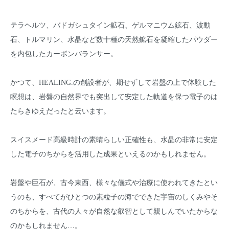
テラヘルツ、バドガシュタイン鉱石、ゲルマニウム鉱石、波動
石、トルマリン、水晶など数十種の天然鉱石を凝縮したパウダー
を内包したカーボンバランサー。
かつて、HEALING.の創設者が、期せずして岩盤の上で体験した
瞑想は、岩盤の自然界でも突出して安定した軌道を保つ電子のは
たらきゆえだったと云います。
スイスメード高級時計の素晴らしい正確性も、水晶の非常に安定
した電子のちからを活用した成果といえるのかもしれません。
岩盤や巨石が、古今東西、様々な儀式や治療に使われてきたとい
うのも、すべてがひとつの素粒子の海でできた宇宙のしくみやそ
のちからを、古代の人々が自然な叡智として親しんでいたからな
のかもしれません…。