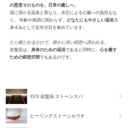
の恩恵そのものを、日常の癒しへ
。
湯に浸かる温泉と異なり、水圧による心臓への負担もな
く、 年齢や体調に関わらず、
どなたにもやさしい温浴ス
タイル
として近年注目を集めています。
ただ横たわるだけで、静かに深い瞑想へ誘われる。
岩盤浴は、
身体のための温浴
であると同時に、
心を癒す
ための瞑想空間
でもあるのです。
カテゴリー一覧
ZEN 岩盤浴 ストーンスパ
ヒーリングストーンカウチ