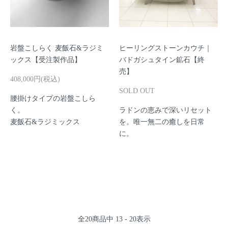
岩盤こしらく 麦飯石&ラジミ
ヒーリングストーンカウチ｜
ックス【受注製作品】
バドガシュタイン鉱石【終
売】
408,000円(税込)
SOLD OUT
腰掛けタイプの岩盤こしら
く。
ラドンの恵みで深いリセット
麦飯石&ラジミックス
を。唯一無二の癒しを日常
に。
全
20
商品中
13 - 20
表示